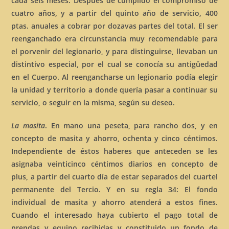
cada seis meses. Después de cumplido el compromiso de
cuatro años, y a partir del quinto año de servicio, 400
ptas. anuales a cobrar por dozavas partes del total. El ser
reenganchado era circunstancia muy recomendable para
el porvenir del legionario, y para distinguirse, llevaban un
distintivo especial, por el cual se conocía su antigüedad
en el Cuerpo. Al reengancharse un legionario podía elegir
la unidad y territorio a donde quería pasar a continuar su
servicio, o seguir en la misma, según su deseo.
La masita
. En mano una peseta, para rancho dos, y en
concepto de masita y ahorro, ochenta y cinco céntimos.
Independiente de éstos haberes que anteceden se les
asignaba veinticinco céntimos diarios en concepto de
plus, a partir del cuarto día de estar separados del cuartel
permanente del Tercio. Y en su regla 34: El fondo
individual de masita y ahorro atenderá a estos fines.
Cuando el interesado haya cubierto el pago total de
prendas y equipo recibidas y constituido un fondo de