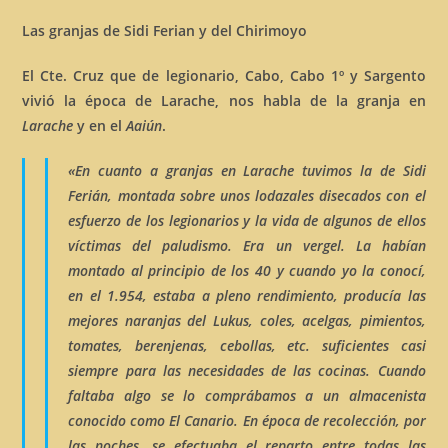
Las granjas de Sidi Ferian y del Chirimoyo
El Cte. Cruz que de legionario, Cabo, Cabo 1º y Sargento
vivió la época de Larache, nos habla de la granja en
Larache
y en el
Aaiún
.
«En cuanto a
granjas
en Larache tuvimos la de
Sidi
Ferián
, montada sobre unos lodazales disecados con el
esfuerzo de los legionarios y la vida de algunos de ellos
víctimas del paludismo. Era un vergel. La habían
montado al principio de los 40 y cuando yo la conocí,
en el 1.954, estaba a pleno rendimiento, producía las
mejores naranjas del
Lukus
, coles, acelgas, pimientos,
tomates, berenjenas, cebollas, etc. suficientes casi
siempre para las necesidades de las cocinas. Cuando
faltaba algo se lo comprábamos a un almacenista
conocido como
El Canario
. En época de recolección, por
las noches, se efectuaba el reparto entre todas las