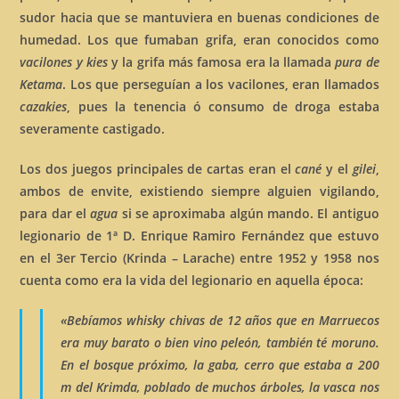
sudor hacia que se mantuviera en buenas condiciones de
humedad. Los que fumaban grifa, eran conocidos como
vacilones y kies
y la grifa más famosa era la llamada
pura de
Ketama
. Los que perseguían a los vacilones, eran llamados
cazakies
, pues la tenencia ó consumo de droga estaba
severamente castigado.
Los dos juegos principales de cartas eran el
cané
y el
gilei
,
ambos de envite, existiendo siempre alguien vigilando,
para dar el
agua
si se aproximaba algún mando. El antiguo
legionario de 1ª D. Enrique Ramiro Fernández que estuvo
en el 3er Tercio (Krinda – Larache) entre 1952 y 1958 nos
cuenta como era la vida del legionario en aquella época:
«Bebíamos
whisky chivas
de 12 años que en Marruecos
era muy barato o bien vino
peleón
, también té moruno.
En el bosque próximo, la
gaba
, cerro que estaba a 200
m del Krimda, poblado de muchos árboles, la
vasca
nos