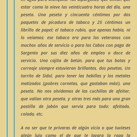
estar como la nieve las veinticuatro horas del día, una
peseta. Una peseta y cincuenta céntimos por dos
paquetes de
picadura de tabaco
y 25 céntimos un
librillo de papel
; el tabaco rubio, que apenas había, ni
lo veíamos; ese tabaco era para los veteranos con
muchos años de servicio o para los Cabos con paga de
Sargento por sus diez años de empleo o doce de
servicio. Una cajita de
betún
, para que tus botas y
correaje siempre estuvieran brillantes, dos pesetas. Un
tarrito de
Sidol
, para tener las hebillas y los metales
matizados (¡pobres cornetas, que gastaban más!), una
peseta. No nos olvidemos de las
cuchillas de afeitar
,
que valían otra peseta, y otras tres más para una gran
pastilla de
jabón
que servía para todo: afeitado,
colada, etc.
A no ser que te privaras de algún vicio o que tuvieses
algún lujo como el de que te lavara la ropa la