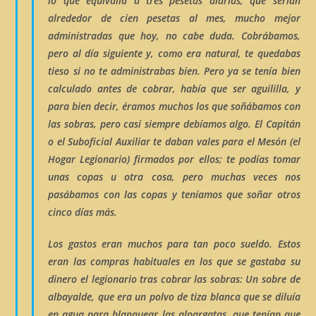
lo que equivalía a tres pesetas diarias, que serían
alrededor de cien pesetas al mes, mucho mejor
administradas que hoy, no cabe duda. Cobrábamos,
pero al día siguiente y, como era natural, te quedabas
tieso si no te administrabas bien. Pero ya se tenía bien
calculado antes de cobrar, había que ser
aguililla
, y
para bien decir, éramos muchos los que soñábamos con
las
sobras
, pero casi siempre debíamos algo. El Capitán
o el Suboficial Auxiliar te daban vales para el Mesón (el
Hogar Legionario) firmados por ellos; te podías tomar
unas copas u otra cosa, pero muchas veces nos
pasábamos con las copas y teníamos que soñar otros
cinco días más.
Los gastos eran muchos para tan poco sueldo. Estos
eran las compras habituales en los que se gastaba su
dinero el legionario tras cobrar las sobras: Un sobre de
albayalde
, que era un polvo de tiza blanca que se diluía
en agua para blanquear las alpargatas, que tenían que