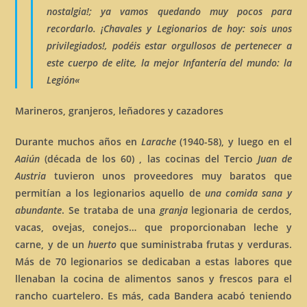
nostalgia
!; ya vamos quedando muy pocos para
recordarlo. ¡Chavales
y
Legionarios de hoy: sois unos
privilegiados!, podéis estar orgullosos de pertenecer a
este cuerpo de elite, la mejor Infantería del mundo:
la
Legión
«
Marineros, granjeros, leñadores y cazadores
Durante muchos años en
Larache
(1940-58), y luego en el
Aaiún
(década de los 60) , las cocinas del Tercio
Juan de
Austria
tuvieron unos proveedores muy baratos que
permitían a los legionarios aquello de
una comida sana y
abundante
. Se trataba de una
granja
legionaria de cerdos,
vacas, ovejas, conejos… que proporcionaban leche y
carne, y de un
huerto
que suministraba frutas y verduras.
Más de 70 legionarios se dedicaban a estas labores que
llenaban la cocina de alimentos sanos y frescos para el
rancho cuartelero. Es más, cada Bandera acabó teniendo