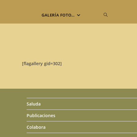
Alternar
GALERÍA FOTO…
búsqueda
de
[flagallery gid=302]
la
web
Saluda
Publicaciones
Colabora