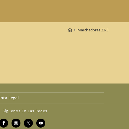
>
Marchadores 23-3
ota Legal
Síguenos En Las Redes