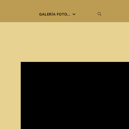
Alternar
GALERÍA FOTO…
búsqueda
de
la
web