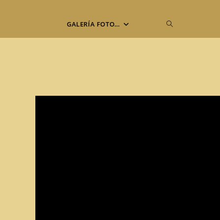
Alternar
GALERÍA FOTO…
búsqueda
de
la
web