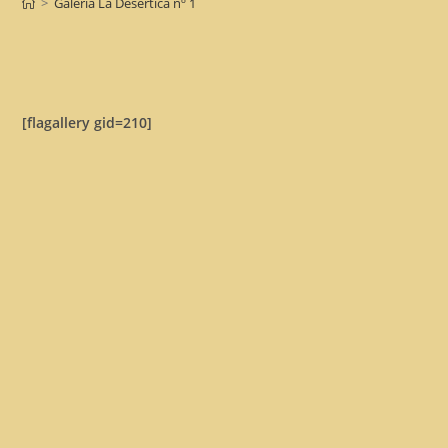
>
Galería La Desértica nº 1
[flagallery gid=210]