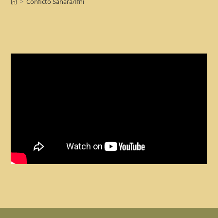
>
Conficto Sàhara/Ifni