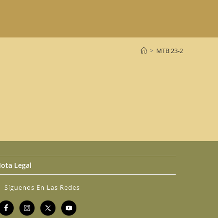
>
MTB 23-2
ota Legal
Síguenos En Las Redes