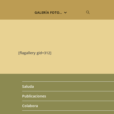
Alternar
GALERÍA FOTO…
búsqueda
de
[flagallery gid=312]
la
web
Saluda
Publicaciones
Colabora