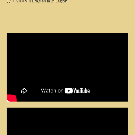
>
VII y VIII Bra,s en la 2ª Legión