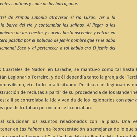
ntes cantinas y calle de las barraganas.
rtel de
Krimda
suponía atravesar el
río Lukus,
ver a la
la barra del río y contemplar las salinas. Al llegar a las
ienzo de las cuestas y curvas hasta ascender y entrar en
etera pasaba por el poblado de
Jemis
nombre que se le daba
l semanal
Zoco
y al pertenecer a tal kabila era
El Jemis del
os Cuarteles de Nador, en Larache, se mantuvo como tal hasta 
tán Legionario Torreiro, y de él dependía tanto la granja del Terc
movilismo, etc. todo lo allí situado. Recibía a los legionarios q
nstrucción de reclutas a partir de su procedencia de los Banderin
s; allí se controlaba la ida y venida de los legionarios con
hoja 
s que disfrutaban permiso o se licenciaban.
l solucionar los asuntos relacionados con la plaza. Una v
ntener en
Las Palmas
una Representación a semejanza de lo que 
rante mucho tiempo el Capitán Luis Martín Benito. Más tarde tal