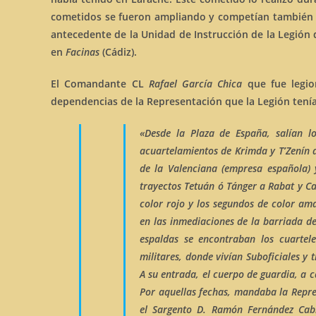
cometidos se fueron ampliando y competían también al 
antecedente de la Unidad de Instrucción de la Legión 
en
Facinas
(Cádiz).
El Comandante CL
Rafael García Chica
que fue legio
dependencias de la Representación que la Legión tenía
«Desde la Plaza de España, salían l
acuartelamientos de
Krimda y T’Zenín 
de la
Valenciana (empresa española)
trayectos Tetuán ó Tánger a Rabat y C
color rojo y los segundos de color ama
en las inmediaciones de la
barriada d
espaldas se encontraban los cuartele
militares, donde vivían Suboficiales y
A su entrada, el cuerpo de guardia, a c
Por aquellas fechas, mandaba la Repres
el Sargento D. Ramón Fernández Cab