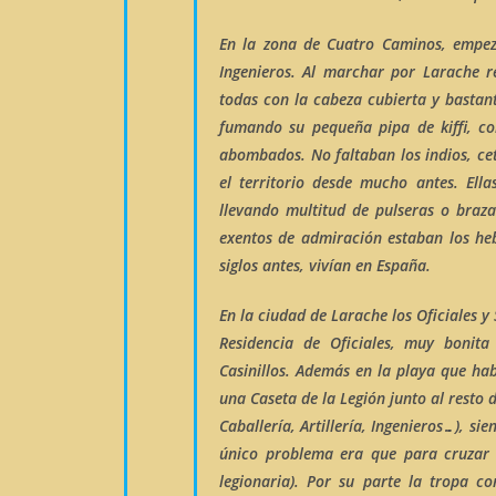
En la zona de
Cuatro Caminos
, empez
Ingenieros. Al marchar por Larache r
todas con la cabeza cubierta y bastant
fumando su pequeña pipa de
kiffi
, c
abombados. No faltaban los
indios
, c
el territorio desde mucho antes. Ella
llevando multitud de pulseras o braza
exentos de admiración estaban los
he
siglos antes, vivían en España.
En la ciudad de Larache los Oficiales y
Residencia de Oficiales
, muy bonita 
Casinillos. Además en la playa que ha
una
Caseta
de la Legión
junto al resto 
Caballería, Artillería, Ingenieros…), sie
único problema era que para cruzar 
legionaria). Por su parte la tropa c