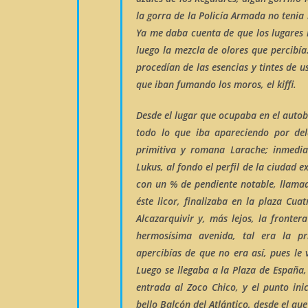
la gorra de la Policía Armada no tenia 
Ya me daba cuenta de que los lugares 
luego la
mezcla de olores
que percibía.
procedían de las esencias y tintes de u
que iban fumando los moros, el
kiffi
.
Desde el lugar que ocupaba en el auto
todo lo que iba apareciendo por del
primitiva y romana Larache; inmedi
Lukus
, al fondo el perfil de la ciudad 
con un % de pendiente notable, llama
éste licor, finalizaba en la plaza
Cuat
Alcazarquivir y, más lejos, la fronte
hermosísima avenida, tal era la p
apercibías de que no era así, pues l
Luego se llegaba a la
Plaza de España
entrada al
Zoco Chico
, y el punto ini
bello
Balcón del Atlántico
, desde el qu