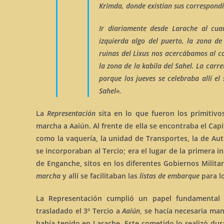
Krimda,
donde existían sus correspondie
Ir diariamente desde Larache al cua
izquierda algo del puerto, la zona de 
ruinas del
Lixus
nos acercábamos al com
la zona de la
kabila del Sahel
. La carr
porque los jueves se celebraba allí e
Sahel».
La
Representación
sita en lo que fueron los primitiv
marcha a Aaiún. Al frente de ella se encontraba el Capi
como la vaquería, la unidad de Transportes, la de Auto
se incorporaban al Tercio; era el lugar de la primera i
de Enganche, sitos en los diferentes Gobiernos Militare
marcha
y allí se facilitaban las
listas de embarque
para lo
La Representación cumplió un papel fundamental a
trasladado el 3º Tercio a
Aaiún
, se hacía necesaria ma
había tenido en Larache. Este cometido lo realizó du