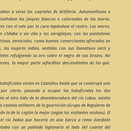
aban a verse los cuarteles de Artillería, Automovilismo e
esaltaban los
jaiques
blancos o coloreados de las moras,
es con el velo por la cara tapándose el rostro. Los moros,
on chilaba o sin ella y los
zaragüeyes
, con los pantalones
etrinos, serviciales, como buenos comerciantes afincados en
s, las mujeres indias, vestidas con sus llamativos
saris
y
letes refulgiendo su oro sobre el negro de sus brazos. No
breos
, la mayor parte
sefarditas
descendientes de los que,
 Suboficiales vivían en
Casinillos
hasta que se construyó una
por cierto, pasando a ocupar los Suboficiales los dos
bía al otro lado de la desembocadura del río
Lukus
, existía
de casetas militares de la guarnición (Grupo de Regulares de
ndo la de la Legión la mejor (según los visitantes asiduos). El
el río había que hacerlo en una barca a remo (también
ontaba con un poblado legionario al lado del cuartel del