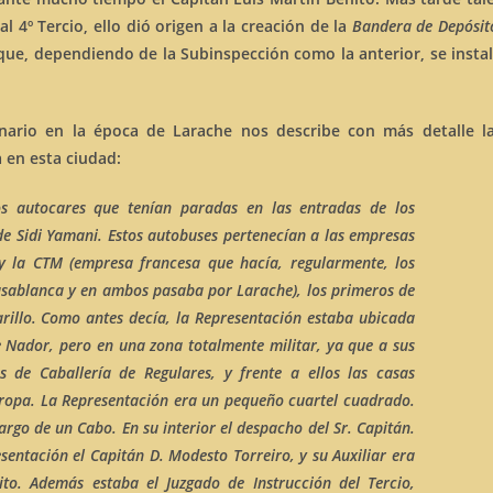
4º Tercio, ello dió origen a la creación de la
Bandera de Depósit
que, dependiendo de la Subinspección como la anterior, se insta
nario en la época de Larache nos describe con más detalle l
 en esta ciudad:
os autocares que tenían paradas en las entradas de los
de Sidi Yamani
. Estos autobuses pertenecían a las empresas
y la
CTM (empresa francesa que hacía, regularmente, los
asablanca y en ambos pasaba por Larache)
, los primeros de
rillo. Como antes decía, la
Representación
estaba ubicada
e Nador
, pero en una zona totalmente militar, ya que a sus
s de Caballería de Regulares, y frente a ellos las casas
 tropa. La Representación era un pequeño cuartel cuadrado.
argo de un Cabo. En su interior el despacho del Sr. Capitán.
entación el Capitán D. Modesto Torreiro, y su Auxiliar era
ito. Además estaba el
Juzgado de Instrucción
del Tercio,