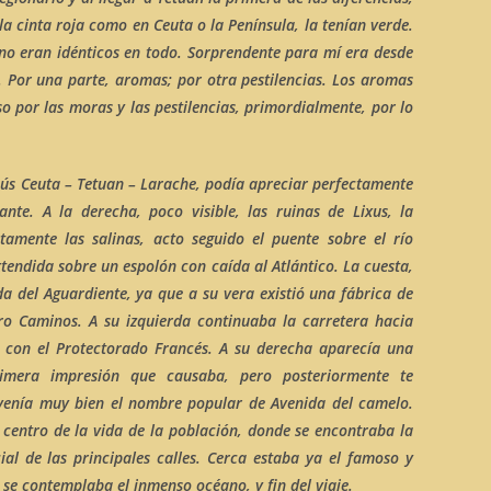
la cinta roja como en Ceuta o la Península, la tenían verde.
no eran idénticos en todo. Sorprendente para mí era desde
 Por una parte, aromas; por otra pestilencias. Los aromas
so por las moras y las pestilencias, primordialmente, por lo
bús
Ceuta – Tetuan – Larache
, podía apreciar perfectamente
ante. A la derecha, poco visible, las ruinas de
Lixus
, la
atamente las
salinas
, acto seguido el puente sobre el
río
extendida sobre un espolón con caída al Atlántico. La cuesta,
da del
Aguardiente
, ya que a su vera existió una fábrica de
ro Caminos
. A su izquierda continuaba la carretera hacia
ra con el Protectorado Francés. A su derecha aparecía una
rimera impresión que causaba, pero posteriormente te
e venía muy bien el nombre popular de
Avenida del camelo
.
, centro de la vida de la población, donde se encontraba la
cial de las principales calles. Cerca estaba ya el famoso y
e se contemplaba el inmenso océano, y fin del viaje.