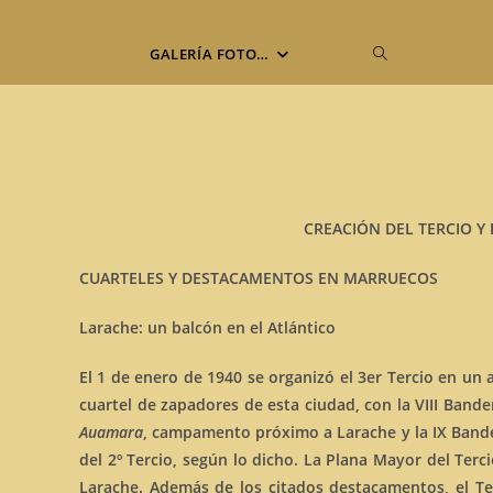
Alternar
GALERÍA FOTO…
búsqueda
de
CREACIÓN DEL TERCIO Y 
la
CUARTELES Y DESTACAMENTOS EN MARRUECOS
web
Larache: un balcón en el Atlántico
El 1 de enero de 1940 se organizó el 3er Tercio en un
cuartel de zapadores de esta ciudad, con la VIII Ban
Auamara
, campamento próximo a Larache y la IX Ban
del 2º Tercio, según lo dicho. La Plana Mayor del Terc
Larache. Además de los citados destacamentos, el 