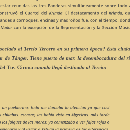
estar reunidas las tres Banderas simultáneamente sobre todo 
construyó el Cuartel del
Krimda
.
El destacamento del
Krimda
, q
andes alcornoques, encinas y madroños fue, con el tiempo, don
e
Nador
con la excepción de la Representación y la Sección Músi
ociado al Tercio Tercero en su primera época? Esta ciud
sur de Tánger. Tiene puerto de mar, la desembocadura del r
 del
Tte. Girona
cuando llegó destinado al Tercio:
 un pueblerino; todo me llamaba la atención ya que casi
chilabas, escasas, las había visto en Algeciras, más tarde
n los
jaiques
de las moras; ya comenzaba a ver fajas rojas o
legionario y al llegar a Tetuan la primera de las diferencias,