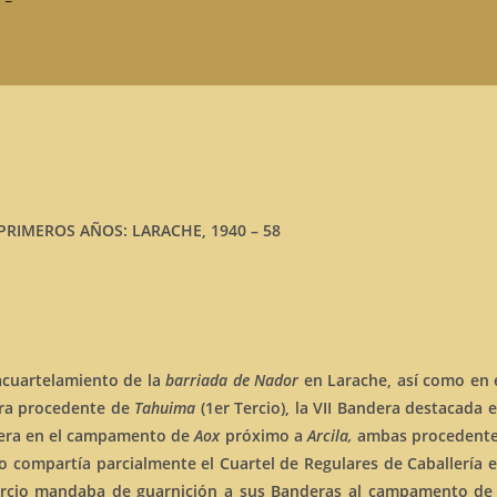
PRIMEROS AÑOS: LARACHE, 1940 – 58
 acuartelamiento de la
barriada de
Nador
en Larache, así como en 
dera procedente de
Tahuima
(1er Tercio), la VII Bandera destacada 
dera en el campamento de
Aox
próximo a
Arcila,
ambas procedent
io compartía parcialmente el Cuartel de Regulares de Caballería 
Tercio mandaba de guarnición a sus Banderas al campamento d