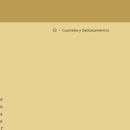
>
Cuarteles y Destacamentos
el
en
es
en
e
T