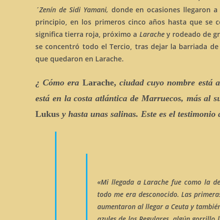
´Zenín de Sidi Yamani,
donde en ocasiones llegaron a 
principio, en los primeros cinco años hasta que se 
significa tierra roja, próximo a
Larache
y rodeado de gr
se concentró todo el Tercio, tras dejar la barriada d
que quedaron en Larache.
¿ Cómo era
Larache,
ciudad cuyo nombre está as
está en la costa atlántica de Marruecos, más al 
Lukus
y hasta unas salinas. Este es el testimonio
«Mi llegada a
Larache
fue como la de
todo me era desconocido. Las primeras 
aumentaron al llegar a Ceuta y tambié
azules de los Regulares, algún gorrillo 