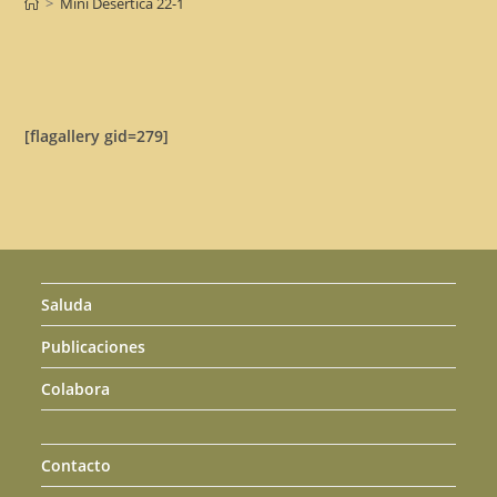
>
Mini Desértica 22-1
[flagallery gid=279]
Saluda
Publicaciones
Colabora
Contacto