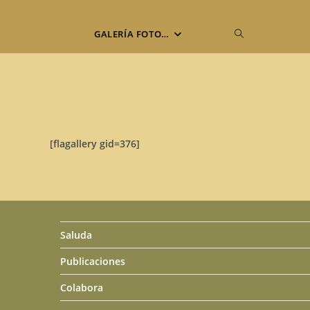
Alternar
GALERÍA FOTO…
búsqueda
de
[flagallery gid=376]
la
web
Saluda
Publicaciones
Colabora