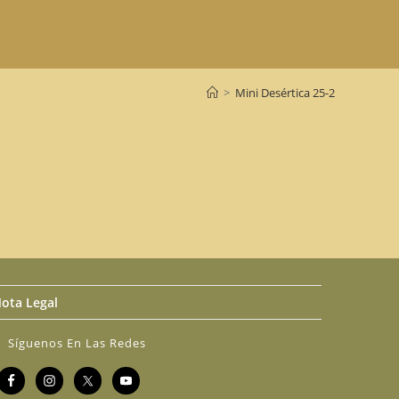
>
Mini Desértica 25-2
ota Legal
Síguenos En Las Redes