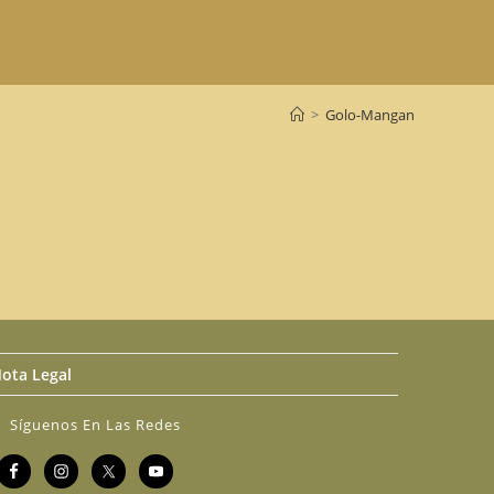
>
Golo-Mangan
ota Legal
Síguenos En Las Redes