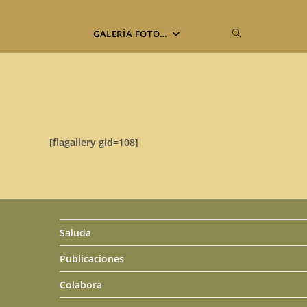
Alternar
GALERÍA FOTO…
búsqueda
de
[flagallery gid=108]
la
web
Saluda
Publicaciones
Colabora