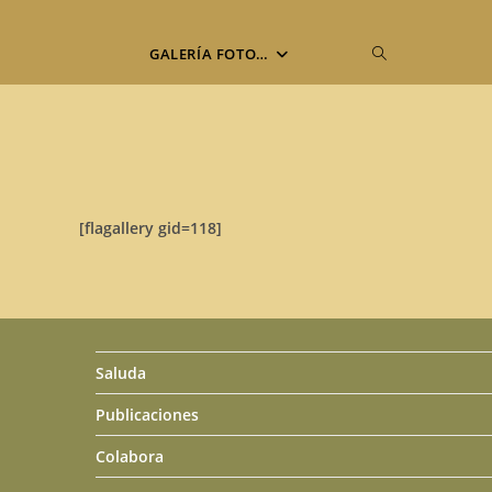
Alternar
GALERÍA FOTO…
búsqueda
de
[flagallery gid=118]
la
web
Saluda
Publicaciones
Colabora