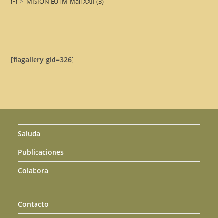
>
MISION EUTM-Máli XXII (3)
[flagallery gid=326]
Saluda
Publicaciones
Colabora
Contacto