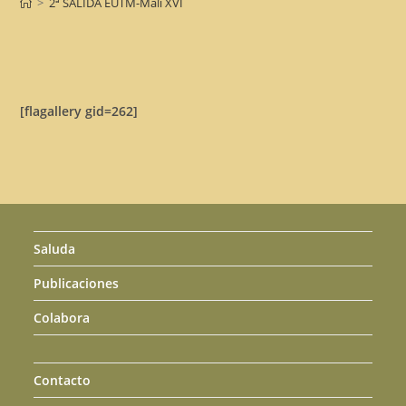
>
2ª SALIDA EUTM-Máli XVI
[flagallery gid=262]
Saluda
Publicaciones
Colabora
Contacto