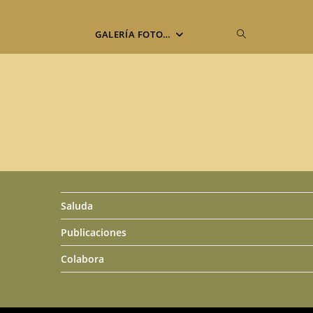
Alternar
GALERÍA FOTO…
búsqueda
de
la
web
Saluda
Publicaciones
Colabora