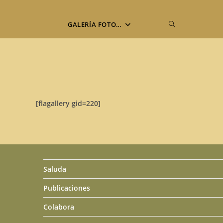
Alternar
GALERÍA FOTO…
búsqueda
de
[flagallery gid=220]
la
web
Saluda
Publicaciones
Colabora