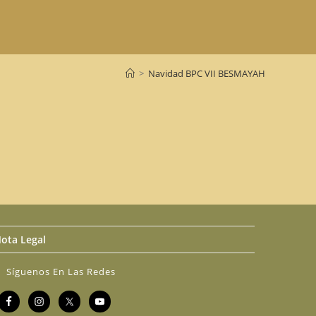
>
Navidad BPC VII BESMAYAH
ota Legal
Síguenos En Las Redes