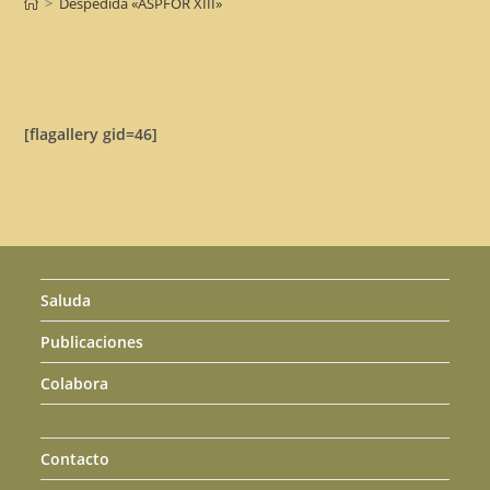
>
Despedida «ASPFOR XIII»
[flagallery gid=46]
Saluda
Publicaciones
Colabora
Contacto